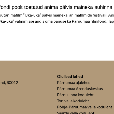
fondi poolt toetatud anima pälvis maineka auhinna
ütanimafilm “Uka-uka” pälvis mainekal animafilmide festivalil A
“Uka-uka” valmimisse andis oma panuse ka Pärnumaa filmifond. Täp
Olulised lehed
kond, 80012
Pärnumaa ajalehed
Pärnumaa Arenduskeskus
Pärnu linna koduleht
Tori valla koduleht
Põhja-Pärnumaa valla koduleht
Saarde valla koduleht