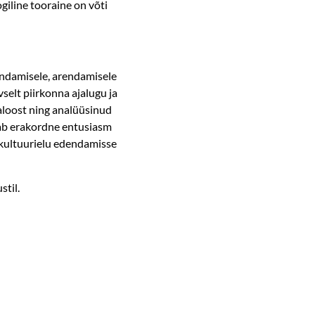
giline tooraine on võti
ndamisele, arendamisele
selt piirkonna ajalugu ja
jaloost ning analüüsinud
ab erakordne entusiasm
 kultuurielu edendamisse
til.