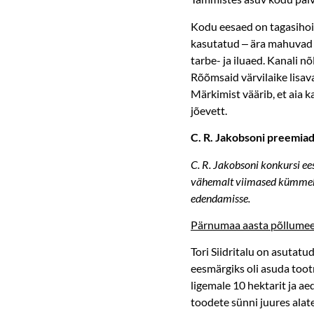
Kodu eesaed on tagasihoidl
kasutatud ‒ ära mahuvad ni
tarbe- ja iluaed. Kanali n
Rõõmsaid värvilaike lisav
Märkimist väärib, et aia
jõevett.
C. R. Jakobsoni preemia
C. R. Jakobsoni konkursi e
vähemalt viimased kümmeko
edendamisse.
Pärnumaa aasta põllume
Tori Siidritalu on asutatu
eesmärgiks oli asuda toot
ligemale 10 hektarit ja a
toodete sünni juures alat