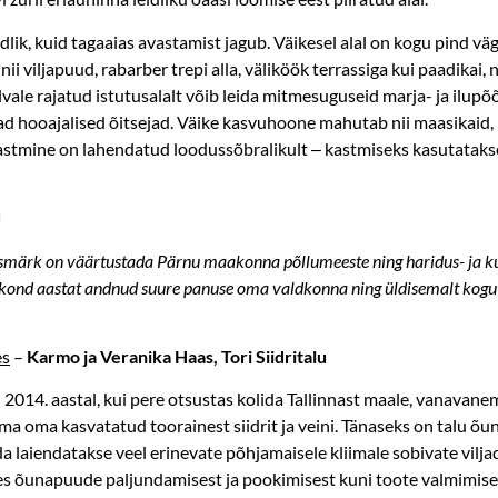
ik, kuid tagaaias avastamist jagub. Väikesel alal on kogu pind väg
i viljapuud, rabarber trepi alla, väliköök terrassiga kui paadikai,
õlvale rajatud istutusalalt võib leida mitmesuguseid marja- ja ilup
ad hooajalised õitsejad. Väike kasvuhoone mahutab nii maasikaid, 
 kastmine on lahendatud loodussõbralikult ‒ kastmiseks kasutatak
d
esmärk on väärtustada Pärnu maakonna põllumeeste ning haridus- ja kul
nd aastat andnud suure panuse oma valdkonna ning üldisemalt kog
es
–
Karmo ja Veranika Haas, Tori Siidritalu
d 2014. aastal, kui pere otsustas kolida Tallinnast maale, vanavane
ma oma kasvatatud toorainest siidrit ja veini. Tänaseks on talu õ
eda laiendatakse veel erinevate põhjamaisele kliimale sobivate vilj
es õunapuude paljundamisest ja pookimisest kuni toote valmimiseni 