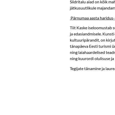
Siidritalu aiad on kõik ma
jätkusuutlikule majandamis
Pärnumaa aasta haridus- 
Tiit Kaske iseloomustab 
ja edasiandmisele. Kunsti
kultuuripärandit, on kirj
tänapäeva Eesti turismi 
ning laiahaardelised tea
ning kuurordi olulisuse 
Tegijate tänamine ja laur