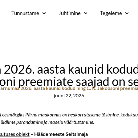
Tunnustame
Juhtimine
Tegeleme
2026. aasta kaunid kodud 
oni preemiate saajad on s
ärnumaa 2026. aasta kaunid kodud ning C. R. Jakobsoni preemia
juuni 22, 2026
 eesmärgiks Pärnu maakonnas on heakorrataseme tõstmine, kodukau
üldilme parandamine ja maaelu väärtustamine.
sutuses objekt
–
Häädemeeste Seltsimaja