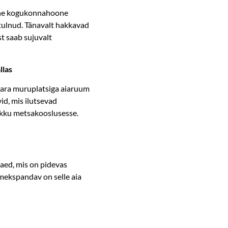
line kogukonnahoone
retulnud. Tänavalt hakkavad
st saab sujuvalt
llas
avara muruplatsiga aiaruum
id, mis ilutsevad
likku metsakooslusesse.
 aed, mis on pidevas
Imekspandav on selle aia