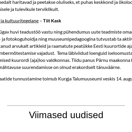
hedalt haritavad ja peetakse oluliseks, et puhas keskkond ja ökoloo
ele ja tulevikule terviklikult.
ja kultuuritegelane
–
Tiit Kask
sügav huvi teadustöö vastu ning pühendumus uute teadmiste oma
- ja fotokoguhoidja ning muuseumipedagoogina tutvustab ta aktiiv
utanud arvukalt artikleid ja raamatute peatükke Eesti kuurortide a
ümbermõtestamise vajadust. Tema läbiviidud loenguid iseloomust
dmised kuurordi (aja)loo valdkonnas. Tiidu panus Pärnu maakonna
ja nähtavuse suurendamisse on olnud erakordselt tänuväärne.
eaatide tunnustamine toimub Kurgja Talumuuseumi veskis 14. augus
Viimased uudised