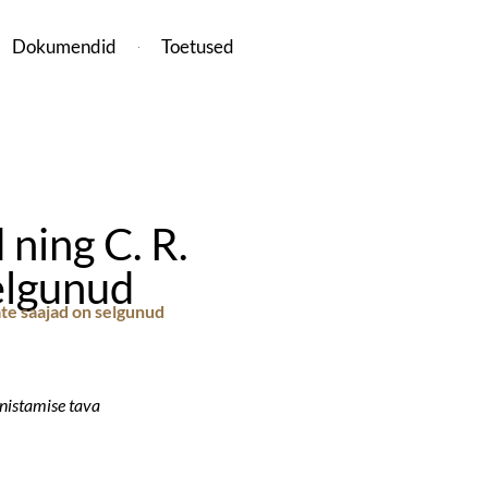
Dokumendid
Toetused
ning C. R.
elgunud
te saajad on selgunud
nistamise tava