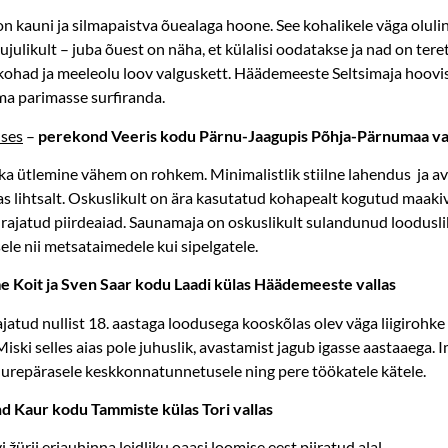
n kauni ja silmapaistva õuealaga hoone. See kohalikele väga olu
ujulikult – juba õuest on näha, et külalisi oodatakse ja nad on te
miskohad ja meeleolu loov valguskett. Häädemeeste Seltsimaja hoovi
ma parimasse surfiranda.
uses
–
perekond Veeris kodu Pärnu-Jaagupis Põhja-Pärnumaa va
ka ütlemine vähem on rohkem. Minimalistlik stiilne lahendus ja 
 lihtsalt. Oskuslikult on ära kasutatud kohapealt kogutud maakiv
on rajatud piirdeaiad. Saunamaja on oskuslikult sulandunud loodus
ele nii metsataimedele kui sipelgatele.
 Koit ja Sven Saar
kodu Laadi külas Häädemeeste vallas
ajatud nullist 18. aastaga loodusega kooskõlas olev väga liigirohke
ski selles aias pole juhuslik, avastamist jagub igasse aastaaega. 
uurepärasele keskkonnatunnetusele ning pere töökatele kätele.
d Kaur kodu Tammiste külas Tori vallas
žürii eriauhinna leidliku oaasi loomise eest piiratud alal.