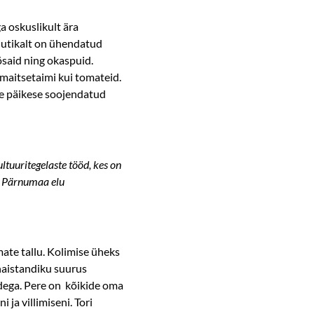
a oskuslikult ära
 nutikalt on ühendatud
õõsaid ning okaspuid.
maitsetaimi kui tomateid.
se päikese soojendatud
tuuritegelaste tööd, kes on
u Pärnumaa elu
mate tallu. Kolimise üheks
unaistandiku suurus
adega. Pere on kõikide oma
ja villimiseni. Tori