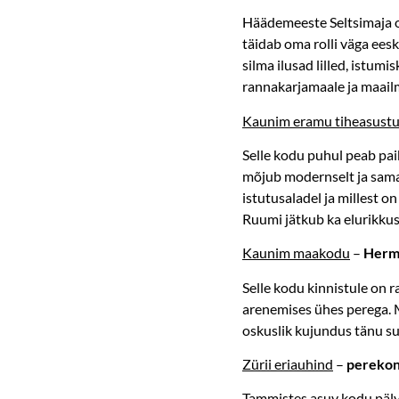
Häädemeeste Seltsimaja o
täidab oma rolli väga eesk
silma ilusad lilled, istu
rannakarjamaale ja maail
Kaunim eramu tiheasust
Selle kodu puhul peab pai
mõjub modernselt ja samas
istutusaladel ja millest 
Ruumi jätkub ka elurikkus
Kaunim maakodu
–
Herme
Selle kodu kinnistule on r
arenemises ühes perega. Mi
oskuslik kujundus tänu s
Zürii eriauhind
–
perekon
Tammistes asuv kodu pälvi 